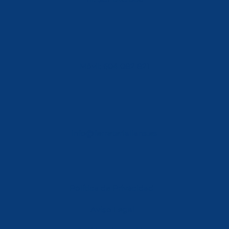
Móvil: 604 082 821
info@ferreterialians.es
Política de Privacidad
Aviso Legal