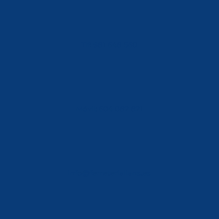
Tlf: 981 648 560
Móvil: 604 082 821
info@ferreterialians.es