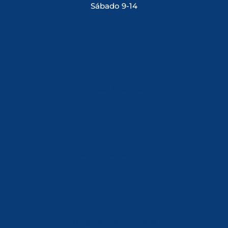
Sábado 9-14
Tlf: 981 648 560
Móvil: 604 082 821
info@ferreterialians.es