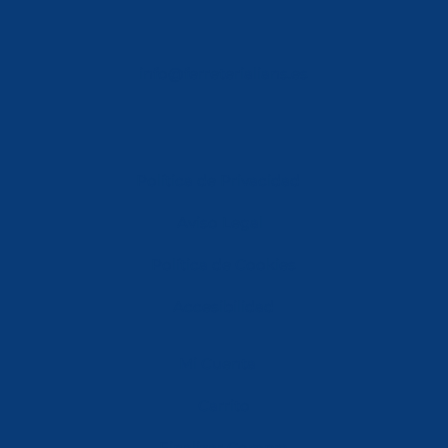
info@ferreterialians.es
Política de Privacidad
Aviso Legal
Política de Cookies
Accesibilidad
Mi Cuenta
Carrito
Finalizar Compra