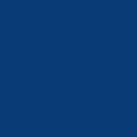
info@ferreterialians.es
Política de Privacidad
Aviso Legal
Política de Cookies
Accesibilidad
Mi Cuenta
Carrito
Finalizar Compra