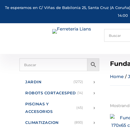
Te esperamos en C/ Viñas de Babilonia 25, Santa Cruz (A Coruña)
14:00
Funda
Home
/
›
JARDIN
(1272)
›
ROBOTS CORTACESPED
(14)
PISCINAS Y
Mostrando
›
(45)
ACCESORIOS
›
CLIMATIZACION
(893)