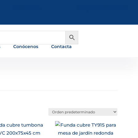
981 648 560
info@ferreterialians.es
s
Conócenos
Contacta