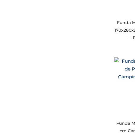
Funda M
170x280x
— P
Funda M
cm Ca