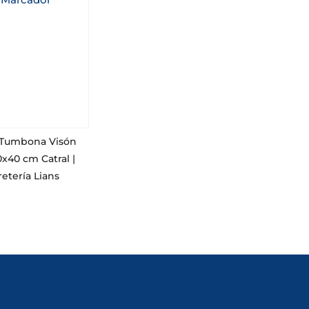
Tumbona Visón
x40 cm Catral |
retería Lians