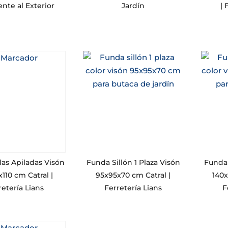
ente al Exterior
Jardín
| 
las Apiladas Visón
Funda Sillón 1 Plaza Visón
Funda 
110 cm Catral |
95x95x70 cm Catral |
140x
retería Lians
Ferretería Lians
F