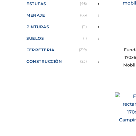
›
ESTUFAS
(46)
›
MENAJE
(66)
›
PINTURAS
(11)
›
SUELOS
(1)
Fund
FERRETERÍA
(219)
170x
›
CONSTRUCCIÓN
(23)
Mobil