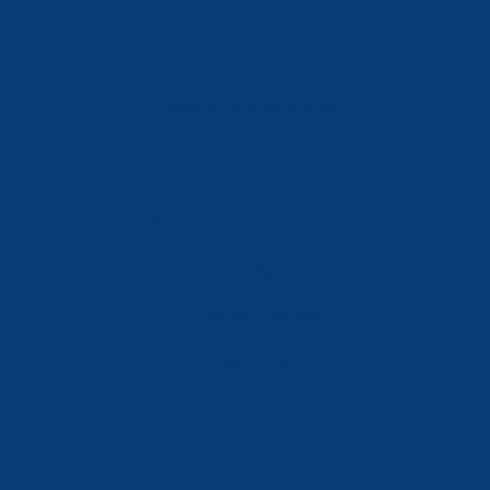
info@ferreterialians.es
Política de Privacidad
Aviso Legal
Política de Cookies
Accesibilidad
Mi Cuenta
Carrito