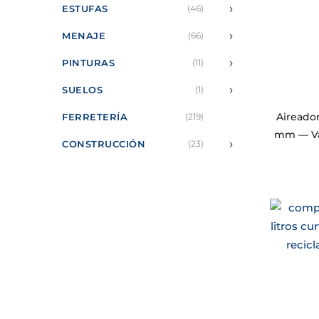
›
ESTUFAS
(46)
›
MENAJE
(66)
›
PINTURAS
(11)
›
SUELOS
(1)
Aireado
FERRETERÍA
(219)
mm — Var
›
CONSTRUCCIÓN
(23)