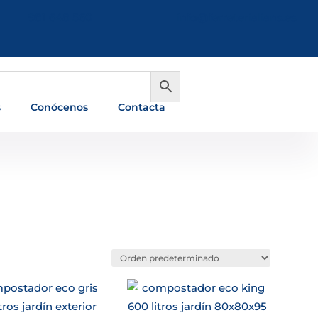
981 648 560
info@ferreterialians.es
s
Conócenos
Contacta