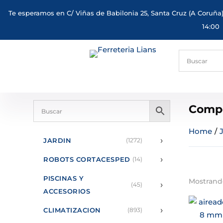
Te esperamos en C/ Viñas de Babilonia 25, Santa Cruz (A Coruña)
14:00
Comp
Home
/
›
JARDIN
(1272)
›
ROBOTS CORTACESPED
(14)
PISCINAS Y
Mostrando
›
(45)
ACCESORIOS
›
CLIMATIZACION
(893)