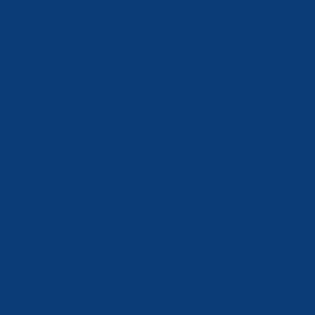
Tlf: 981 648 560
Móvil: 604 082 821
info@ferreterialians.es