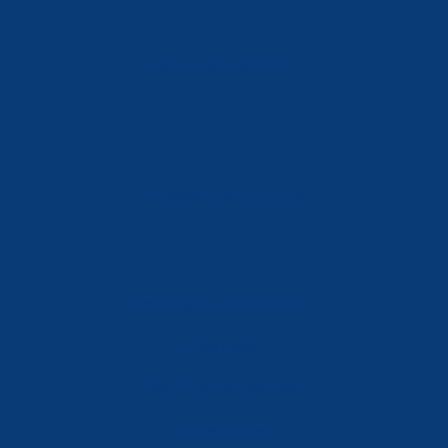
Móvil: 604 082 821
info@ferreterialians.es
Política de Privacidad
Aviso Legal
Política de Cookies
Accesibilidad