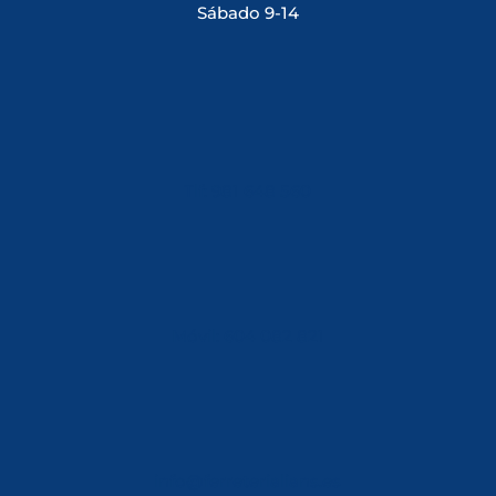
Sábado 9-14
Tlf: 981 648 560
Móvil: 604 082 821
info@ferreterialians.es