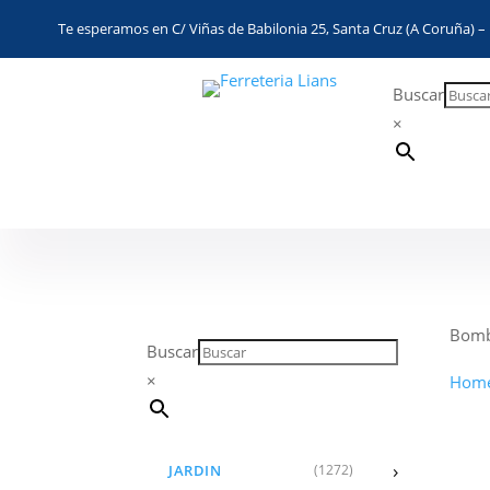
Te esperamos en C/ Viñas de Babilonia 25, Santa Cruz (A Coruña) – 
Buscar
×
Bomba
Buscar
×
Hom
›
JARDIN
(1272)