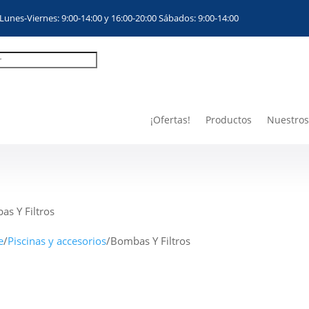
Lunes-Viernes: 9:00-14:00 y 16:00-20:00 Sábados: 9:00-14:00
¡Ofertas!
Productos
Nuestros
s Y Filtros
e
/
Piscinas y accesorios
/
Bombas Y Filtros