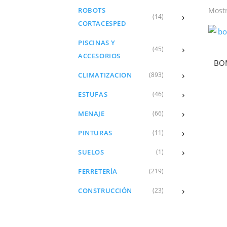
ROBOTS
Mostr
›
(14)
CORTACESPED
PISCINAS Y
›
(45)
ACCESORIOS
BOM
›
CLIMATIZACION
(893)
›
ESTUFAS
(46)
›
MENAJE
(66)
›
PINTURAS
(11)
›
SUELOS
(1)
FERRETERÍA
(219)
›
CONSTRUCCIÓN
(23)