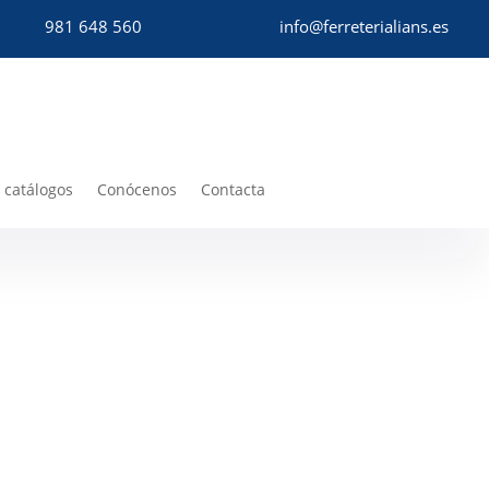
981 648 560
info@ferreterialians.es
 catálogos
Conócenos
Contacta