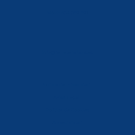
Móvil: 604 082 821
info@ferreterialians.es
Política de Privacidad
Aviso Legal
Política de Cookies
Accesibilidad