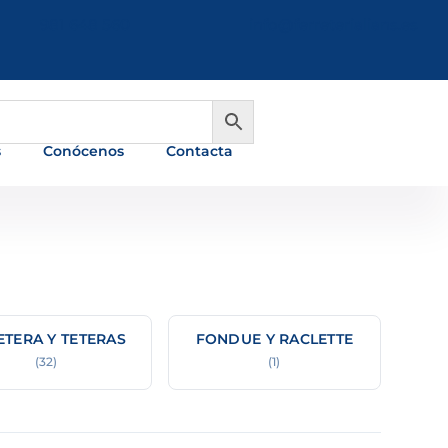
981 648 560
info@ferreterialians.es
s
Conócenos
Contacta
ETERA Y TETERAS
FONDUE Y RACLETTE
(32)
(1)