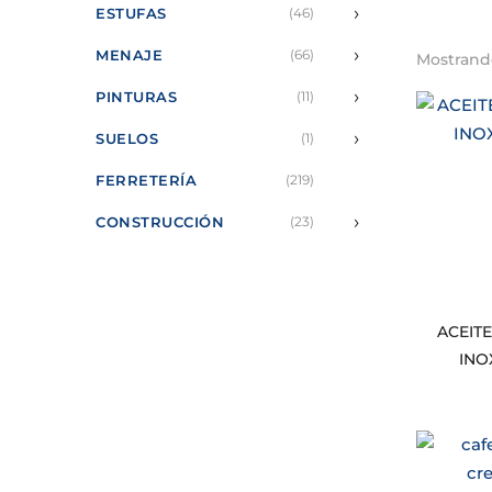
›
ESTUFAS
(46)
›
MENAJE
(66)
Mostrando
›
PINTURAS
(11)
›
SUELOS
(1)
FERRETERÍA
(219)
›
CONSTRUCCIÓN
(23)
ACEIT
INO