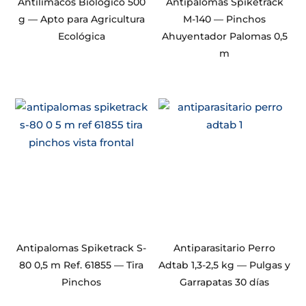
Antilimacos Biológico 500
Antipalomas Spiketrack
g — Apto para Agricultura
M-140 — Pinchos
Ecológica
Ahuyentador Palomas 0,5
m
Antipalomas Spiketrack S-
Antiparasitario Perro
80 0,5 m Ref. 61855 — Tira
Adtab 1,3-2,5 kg — Pulgas y
Pinchos
Garrapatas 30 días