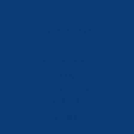
info@ferreterialians.es
Política de Privacidad
Aviso Legal
Política de Cookies
Accesibilidad
Mi Cuenta
Carrito