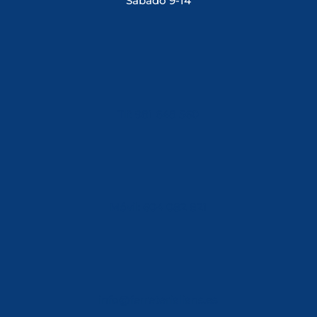
Sábado 9-14
Tlf: 981 648 560
Móvil: 604 082 821
info@ferreterialians.es