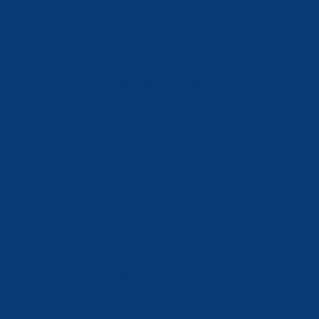
Tlf: 981 648 560
Móvil: 604 082 821
info@ferreterialians.es