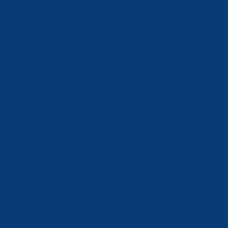
Tlf: 981 648 560
Móvil: 604 082 821
info@ferreterialians.es