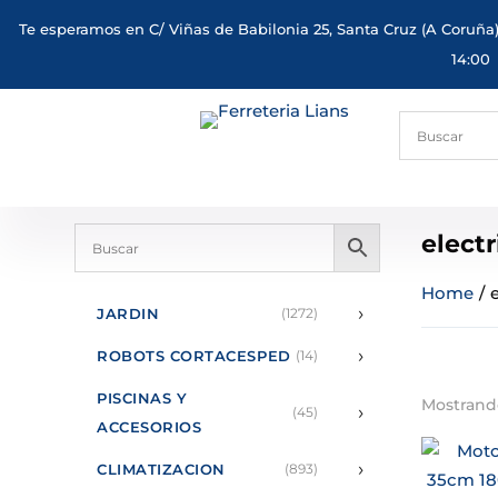
Te esperamos en C/ Viñas de Babilonia 25, Santa Cruz (A Coruña)
14:00
electr
Home
/
›
JARDIN
(1272)
›
ROBOTS CORTACESPED
(14)
PISCINAS Y
Mostrando
›
(45)
ACCESORIOS
›
CLIMATIZACION
(893)