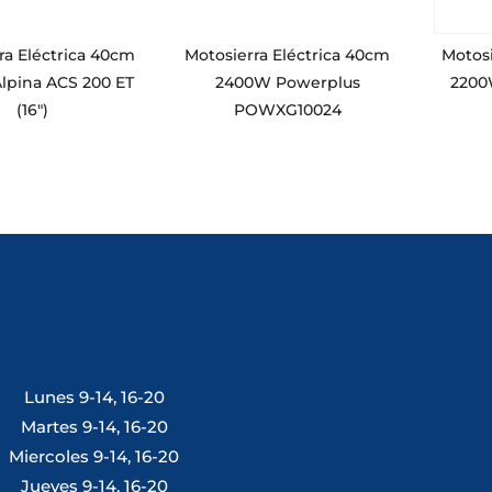
ra Eléctrica 40cm
Motosierra Eléctrica 40cm
Motosi
lpina ACS 200 ET
2400W Powerplus
2200
(16″)
POWXG10024
Lunes 9-14, 16-20
Tlf: 981 648 560
Martes 9-14, 16-20
Miercoles 9-14, 16-20
Jueves 9-14, 16-20