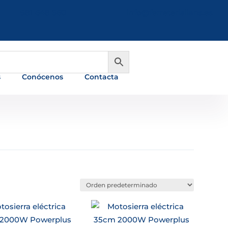
981 648 560
info@ferreterialians.es
s
Conócenos
Contacta