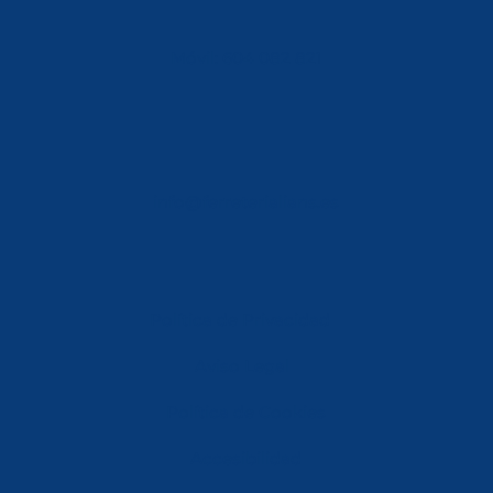
Móvil: 604 082 821
info@ferreterialians.es
Política de Privacidad
Aviso Legal
Política de Cookies
Accesibilidad