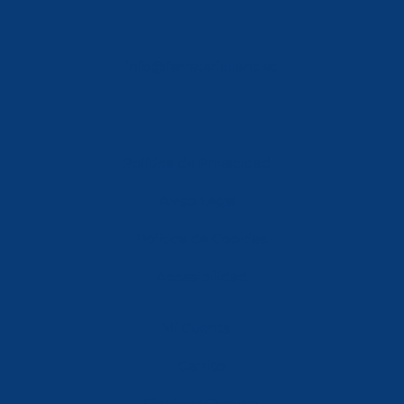
info@ferreterialians.es
Política de Privacidad
Aviso Legal
Política de Cookies
Accesibilidad
Mi Cuenta
Carrito
Finalizar Compra