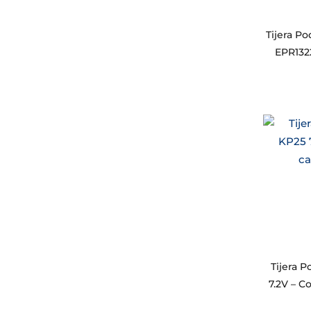
Tijera Po
EPR132
Tijera 
7.2V – C