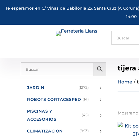
Te esperamos en C/ Viñas de Babilonia 25, Santa Cruz (A Coruña)
14:00
tijera
Home
/
t
›
JARDIN
(1272)
›
ROBOTS CORTACESPED
(14)
PISCINAS Y
Mostrando
›
(45)
ACCESORIOS
›
CLIMATIZACION
(893)