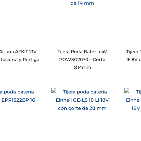
Altuna AFKIT 21V –
Tijera Poda Batería 4V
Tijera
otosierra y Pértiga
POWXG2070 – Corte
16,8V 
Ø14mm