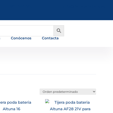
981 648 560
info@ferreterialians.es
s
Conócenos
Contacta