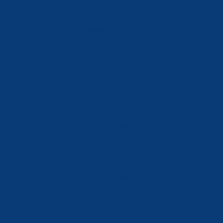
info@ferreterialians.es
Política de Privacidad
Aviso Legal
Política de Cookies
Accesibilidad
Mi Cuenta
Carrito
Finalizar Compra