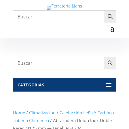
CATEGORÍAS
Home
/
Climatizacion
/
Calefacción Leña Y Carbón
/
Tubería Chimenea
/ Abrazadera Unión Inox Doble
Pared Ø125 mm — Dinak AISI 304