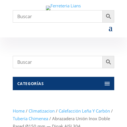
CATEGORÍAS
Home
/
Climatizacion
/
Calefacción Leña Y Carbón
/
Tubería Chimenea
/ Abrazadera Unión Inox Doble
Pared Ø150 mm — Dinak AISI 304