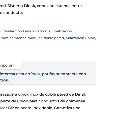
red. Sistema Dinak, conexión estanca entre
e conducto.
s:
Calefacción Leña Y Carbón
,
Climatizacion
:
inox
,
chimenea modular
,
doble pared
,
abrazadera union
,
ripción
 interesa esta artículo, por favor contacta con
tros.
brazadera union inox de doble pared de Dinak
a pieza de unión para conductos de chimenea
lar DP en acero inoxidable. Garantiza una