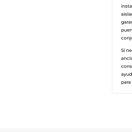
insta
aisl
gara
puent
conj
Si n
ancl
cons
ayud
para