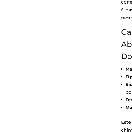
cone
fugas
temp
Ca
Ab
Do
Ma
Ti
Si
po
Te
Ma
Este
chim