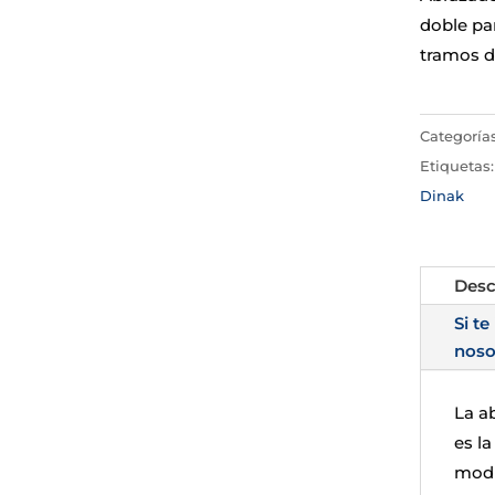
doble pa
tramos d
Categoría
Etiquetas
Dinak
Desc
Si te
noso
La a
es l
modu