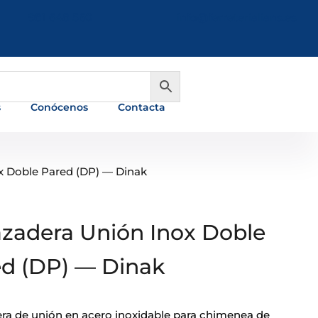
981 648 560
info@ferreterialians.es
s
Conócenos
Contacta
x Doble Pared (DP) — Dinak
zadera Unión Inox Doble
d (DP) — Dinak
ra de unión en acero inoxidable para chimenea de