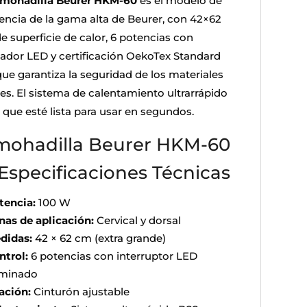
lmohadilla Beurer HKM-60
es el modelo de
rencia de la gama alta de Beurer, con 42×62
e superficie de calor, 6 potencias con
cador LED y certificación OekoTex Standard
que garantiza la seguridad de los materiales
les. El sistema de calentamiento ultrarrápido
 que esté lista para usar en segundos.
mohadilla Beurer HKM-60
Especificaciones Técnicas
tencia:
100 W
nas de aplicación:
Cervical y dorsal
didas:
42 × 62 cm (extra grande)
ntrol:
6 potencias con interruptor LED
uminado
jación:
Cinturón ajustable