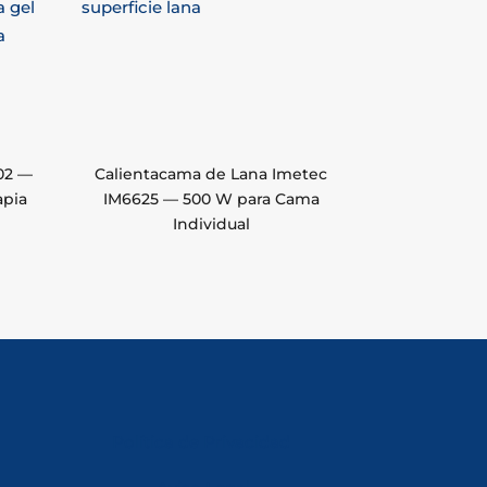
002 —
Calientacama de Lana Imetec
apia
IM6625 — 500 W para Cama
Individual
Política de Privacidad