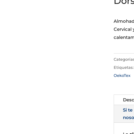
Dors
Almohadi
Cervical 
calentami
Categoría
Etiquetas
OekoTex
Desc
Si te
noso