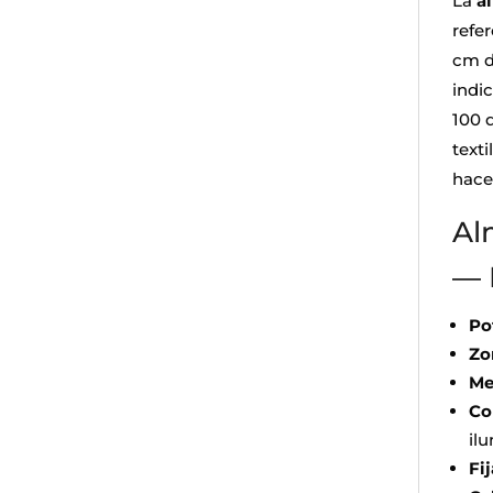
La
a
refe
cm d
indi
100 
texti
hace
Al
— 
Po
Zo
Me
Co
il
Fi