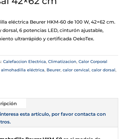
al 42×62 cm
lla eléctrica Beurer HKM-60 de 100 W, 42×62 cm.
y dorsal, 6 potencias LED, cinturón ajustable,
ento ultrarrápido y certificada OekoTex.
s:
Calefaccion Electrica
,
Climatizacion
,
Calor Corporal
:
almohadilla eléctrica
,
Beurer
,
calor cervical
,
calor dorsal
,
ripción
 interesa esta artículo, por favor contacta con
tros.