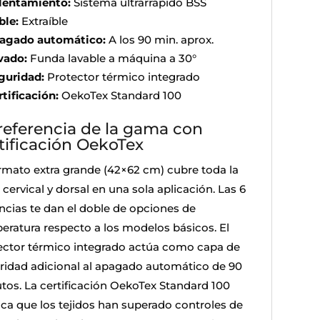
lentamiento:
Sistema ultrarrápido BSS
ble:
Extraíble
agado automático:
A los 90 min. aprox.
vado:
Funda lavable a máquina a 30°
guridad:
Protector térmico integrado
rtificación:
OekoTex Standard 100
referencia de la gama con
tificación OekoTex
ormato extra grande (42×62 cm) cubre toda la
cervical y dorsal en una sola aplicación. Las 6
ncias te dan el doble de opciones de
eratura respecto a los modelos básicos. El
ector térmico integrado actúa como capa de
ridad adicional al apagado automático de 90
tos. La certificación OekoTex Standard 100
ica que los tejidos han superado controles de