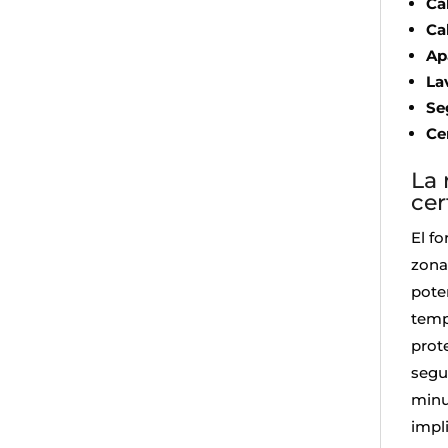
Ca
Ca
Ap
La
Se
Ce
La 
cer
El f
zona 
pote
temp
prot
segu
minu
impl