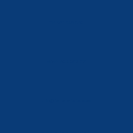
Tlf: 981 648 560
Móvil: 604 082 821
info@ferreterialians.es
Política de Privacidad