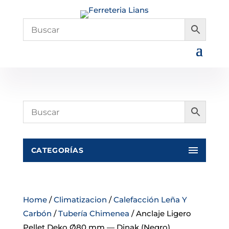
CATEGORÍAS
Home
/
Climatizacion
/
Calefacción Leña Y
Carbón
/
Tubería Chimenea
/ Anclaje Ligero
Pellet Deko Ø80 mm — Dinak (Negro)