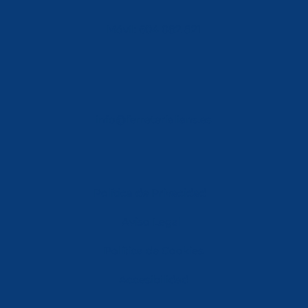
Móvil: 604 082 821
info@ferreterialians.es
Política de Privacidad
Aviso Legal
Política de Cookies
Accesibilidad