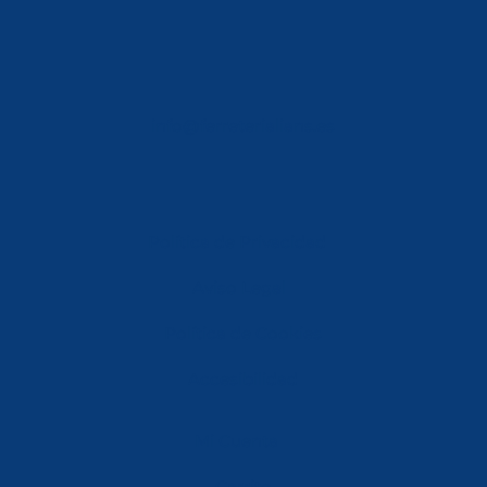
info@ferreterialians.es
Política de Privacidad
Aviso Legal
Política de Cookies
Accesibilidad
Mi Cuenta
Carrito