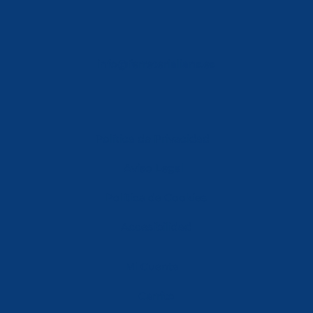
info@ferreterialians.es
Política de Privacidad
Aviso Legal
Política de Cookies
Accesibilidad
Mi Cuenta
Carrito