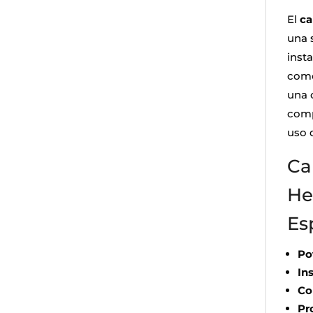
El
ca
una 
insta
como
una 
comp
uso d
Ca
He
Es
Po
In
Co
Pr