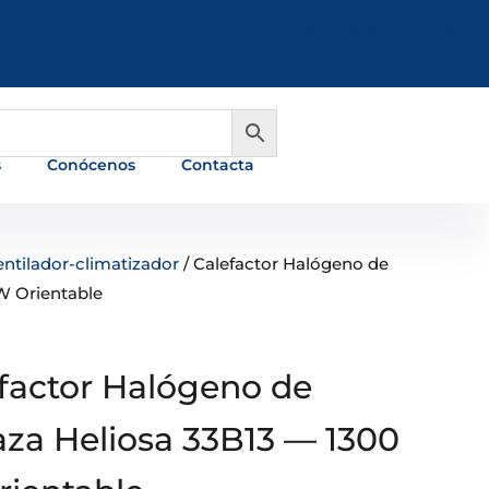
981 648 560
info@ferreterialians.es
s
Conócenos
Contacta
ntilador-climatizador
/ Calefactor Halógeno de
W Orientable
factor Halógeno de
aza Heliosa 33B13 — 1300