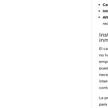
Ca
In
Al
re
Ins
in
El ca
no h
empie
puede
neces
inte
cont
La p
para 