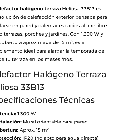
lefactor halógeno terraza
Heliosa 33B13 es
solución de calefacción exterior pensada para
larse en pared y calentar espacios al aire libre
 terrazas, porches y jardines. Con 1.300 W y
cobertura aproximada de 15 m², es el
lemento ideal para alargar la temporada de
e tu terraza en los meses fríos.
lefactor Halógeno Terraza
liosa 33B13 —
pecificaciones Técnicas
tencia:
1.300 W
stalación:
Mural orientable para pared
bertura:
Aprox. 15 m²
otección:
IP20 (no apto para agua directa)