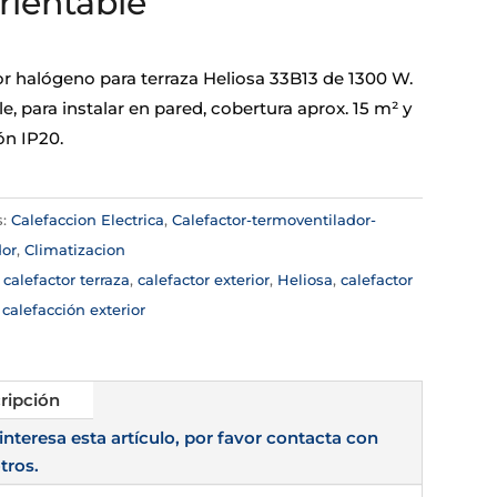
ientable
or halógeno para terraza Heliosa 33B13 de 1300 W.
e, para instalar en pared, cobertura aprox. 15 m² y
ón IP20.
s:
Calefaccion Electrica
,
Calefactor-termoventilador-
dor
,
Climatizacion
:
calefactor terraza
,
calefactor exterior
,
Heliosa
,
calefactor
,
calefacción exterior
ripción
 interesa esta artículo, por favor contacta con
tros.