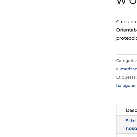
W Or
Calefact
Orientabl
protecci
Categoría
climatiza
Etiquetas
halógeno
Desc
Si te
noso