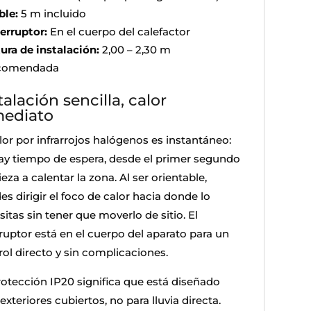
ble:
5 m incluido
terruptor:
En el cuerpo del calefactor
tura de instalación:
2,00 – 2,30 m
comendada
talación sencilla, calor
mediato
lor por infrarrojos halógenos es instantáneo:
ay tiempo de espera, desde el primer segundo
za a calentar la zona. Al ser orientable,
s dirigir el foco de calor hacia donde lo
itas sin tener que moverlo de sitio. El
rruptor está en el cuerpo del aparato para un
rol directo y sin complicaciones.
rotección IP20 significa que está diseñado
exteriores cubiertos, no para lluvia directa.