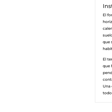
Ins
El fo
hori
cale
suel
que s
habi
El t
que 
pend
contr
Una 
todo 