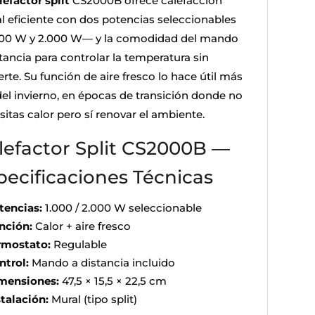
lefactor split
CS2000B ofrece calefacción
l eficiente con dos potencias seleccionables
00 W y 2.000 W— y la comodidad del mando
tancia para controlar la temperatura sin
rte. Su función de aire fresco lo hace útil más
 del invierno, en épocas de transición donde no
itas calor pero sí renovar el ambiente.
lefactor Split CS2000B —
pecificaciones Técnicas
tencias:
1.000 / 2.000 W seleccionable
nción:
Calor + aire fresco
rmostato:
Regulable
ntrol:
Mando a distancia incluido
mensiones:
47,5 × 15,5 × 22,5 cm
stalación:
Mural (tipo split)