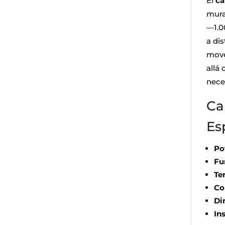
El
ca
mura
—1.0
a dis
move
allá
neces
Ca
Es
Po
Fu
Te
Co
Di
In