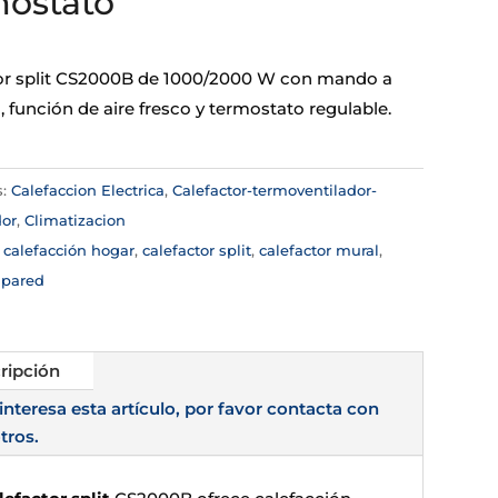
mostato
or split CS2000B de 1000/2000 W con mando a
, función de aire fresco y termostato regulable.
s:
Calefaccion Electrica
,
Calefactor-termoventilador-
dor
,
Climatizacion
:
calefacción hogar
,
calefactor split
,
calefactor mural
,
 pared
ripción
 interesa esta artículo, por favor contacta con
tros.