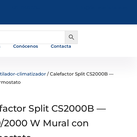
981 648 560
info@ferreterialians.es
s
Conócenos
Contacta
ilador-climatizador
/ Calefactor Split CS2000B —
rmostato
factor Split CS2000B —
/2000 W Mural con