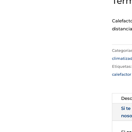
Ter
Calefact
distancia
Categoría
climatiza
Etiquetas
calefactor
Desc
Si te
noso