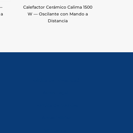
 —
Calefactor Cerámico Calima 1500
 a
W — Oscilante con Mando a
Distancia
Política de Privacidad
Aviso Legal
Política de Cookies
Accesibilidad
Mi Cuenta