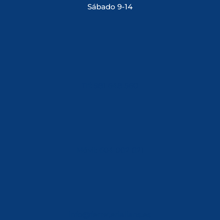
Sábado 9-14
Tlf: 981 648 560
Móvil: 604 082 821
info@ferreterialians.es