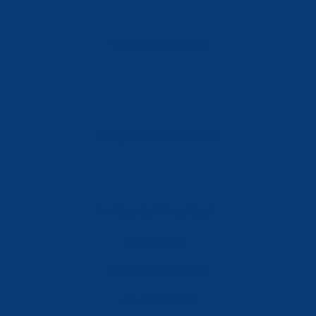
Móvil: 604 082 821
info@ferreterialians.es
Política de Privacidad
Aviso Legal
Política de Cookies
Accesibilidad