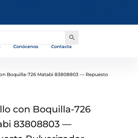
981 648 560
info@ferreterialians.es
s
Conócenos
Contacta
 con Boquilla-726 Matabi 83808803 — Repuesto
llo con Boquilla-726
abi 83808803 —