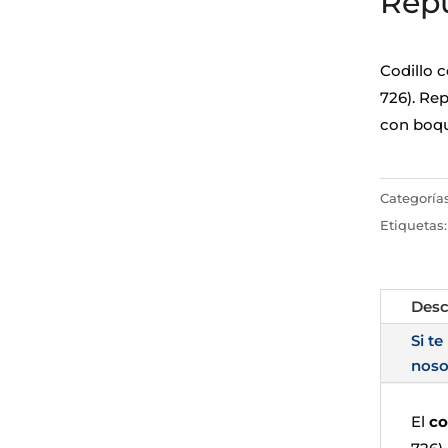
Repu
Codillo 
726). Re
con boqui
Categoría
Etiquetas
Desc
Si te
noso
El
co