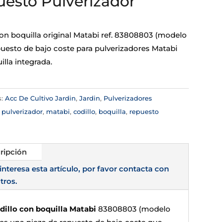
esto Pulverizador
con boquilla original Matabi ref. 83808803 (modelo
puesto de bajo coste para pulverizadores Matabi
lla integrada.
s:
Acc De Cultivo Jardin
,
Jardin
,
Pulverizadores
:
pulverizador
,
matabi
,
codillo
,
boquilla
,
repuesto
ripción
 interesa esta artículo, por favor contacta con
tros.
dillo con boquilla Matabi
83808803 (modelo