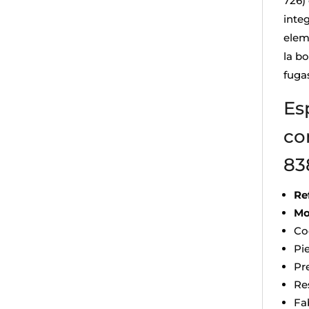
726)
integ
elem
la bo
fuga
Es
co
83
Re
Mo
Co
Pi
Pr
Re
Fa