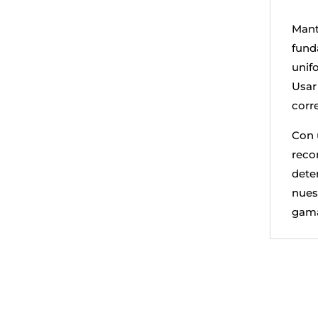
Mant
fund
unifo
Usar 
corre
Con 
reco
dete
nuest
gama