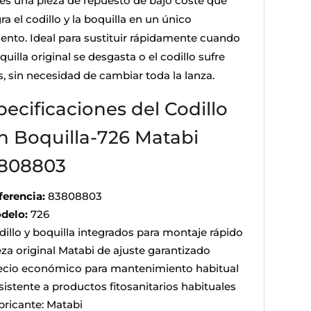
 es una pieza de repuesto de bajo coste que
ra el codillo y la boquilla en un único
ento. Ideal para sustituir rápidamente cuando
quilla original se desgasta o el codillo sufre
s, sin necesidad de cambiar toda la lanza.
pecificaciones del Codillo
n Boquilla-726 Matabi
808803
ferencia:
83808803
delo:
726
dillo y boquilla integrados para montaje rápido
eza original Matabi de ajuste garantizado
ecio económico para mantenimiento habitual
sistente a productos fitosanitarios habituales
bricante: Matabi