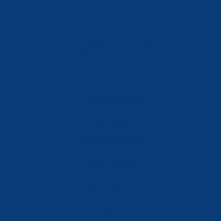
info@ferreterialians.es
Política de Privacidad
Aviso Legal
Política de Cookies
Accesibilidad
Mi Cuenta
Carrito