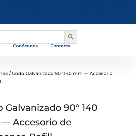
981 648 560
info@ferreterialians.es
s
Conócenos
Contacta
nea
/ Codo Galvanizado 90° 140 mm — Accesorio
l
 Galvanizado 90° 140
— Accesorio de