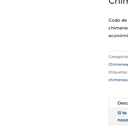
Chim
Codo de 
chimenea
económic
Categoría
Chimene
Etiquetas
chimenea
Desc
Si te
noso