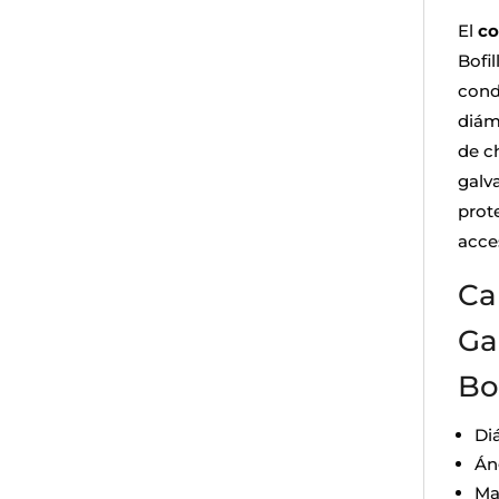
El
co
Bofil
cond
diám
de c
galv
prot
acces
Ca
Ga
Bof
Di
Án
Ma