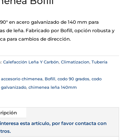
enea Bofill
90° en acero galvanizado de 140 mm para
s de leña. Fabricado por Bofill, opción robusta y
a para cambios de dirección.
s:
Calefacción Leña Y Carbón
,
Climatizacion
,
Tubería
a
:
accesorio chimenea
,
Bofill
,
codo 90 grados
,
codo
 galvanizado
,
chimenea leña 140mm
ripción
 interesa esta artículo, por favor contacta con
tros.