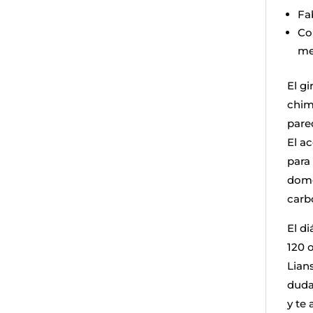
Fab
Co
me
El gi
chim
pared
El a
para
domé
carb
El d
120 o
Lians
duda
y te