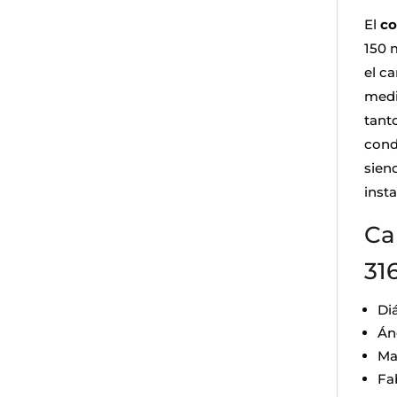
El
co
150 
el c
media
tant
cond
sien
inst
Ca
31
Di
Án
Mat
Fa