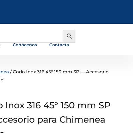
981 648 560
info@ferreterialians.es
s
Conócenos
Contacta
enea
/ Codo Inox 316 45° 150 mm SP — Accesorio
jo
 Inox 316 45° 150 mm SP
cesorio para Chimenea