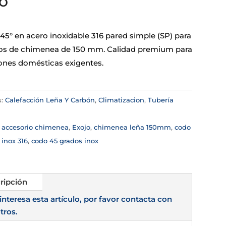
o
45° en acero inoxidable 316 pared simple (SP) para
s de chimenea de 150 mm. Calidad premium para
iones domésticas exigentes.
s:
Calefacción Leña Y Carbón
,
Climatizacion
,
Tubería
a
:
accesorio chimenea
,
Exojo
,
chimenea leña 150mm
,
codo
inox 316
,
codo 45 grados inox
ripción
 interesa esta artículo, por favor contacta con
tros.