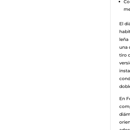
Co
me
El d
habi
leña
una 
tiro 
vers
inst
cond
dobl
En F
comp
diám
orie
adec