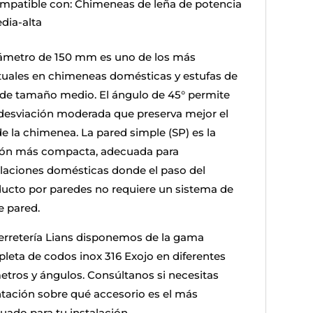
mpatible con: Chimeneas de leña de potencia
dia-alta
iámetro de 150 mm es uno de los más
tuales en chimeneas domésticas y estufas de
 de tamaño medio. El ángulo de 45° permite
desviación moderada que preserva mejor el
de la chimenea. La pared simple (SP) es la
ión más compacta, adecuada para
alaciones domésticas donde el paso del
ucto por paredes no requiere un sistema de
e pared.
erretería Lians disponemos de la gama
leta de codos inox 316 Exojo en diferentes
etros y ángulos. Consúltanos si necesitas
ntación sobre qué accesorio es el más
uado para tu instalación.