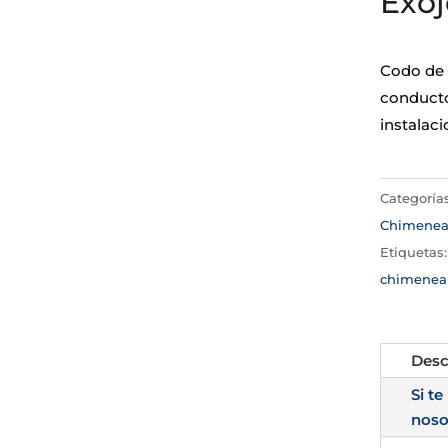
Exoj
Codo de 
conducto
instalac
Categoría
Chimene
Etiquetas
chimenea 
Desc
Si te
noso