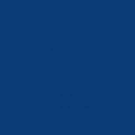
Móvil: 604 082 821
info@ferreterialians.es
Política de Privacidad
Aviso Legal
Política de Cookies
Accesibilidad