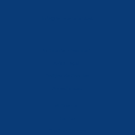
info@ferreterialians.es
Política de Privacidad
Aviso Legal
Política de Cookies
Accesibilidad
Mi Cuenta
Carrito
Finalizar Compra