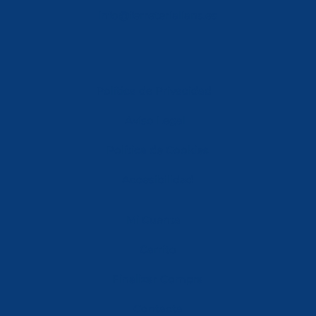
info@ferreterialians.es
Política de Privacidad
Aviso Legal
Política de Cookies
Accesibilidad
Mi Cuenta
Carrito
Finalizar Compra
Contacta