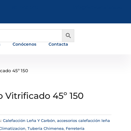
981 648 560
info@ferreterialians.es
s
Conócenos
Contacta
icado 45º 150
 Vitrificado 45º 150
s:
Calefacción Leña Y Carbón
,
accesorios calefacción leña
Climatizacion
,
Tubería Chimenea
,
Ferretería