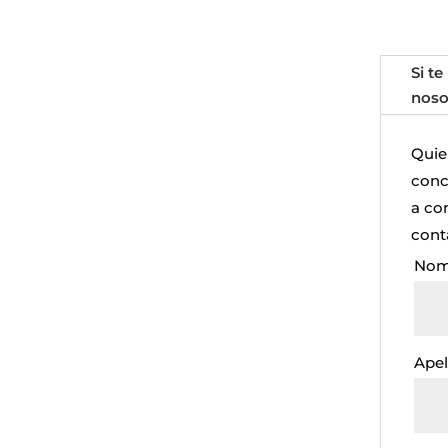
Si te
noso
Quie
concr
a co
cont
Nom
Apel