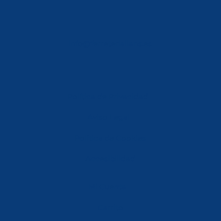
info@ferreterialians.es
Política de Privacidad
Aviso Legal
Política de Cookies
Accesibilidad
Mi Cuenta
Carrito