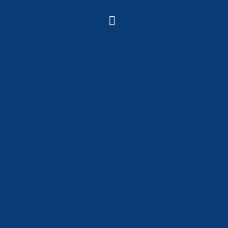

info@ferreterialians.es
Política de Privacidad
Aviso Legal
Política de Cookies
Accesibilidad
Mi Cuenta
Carrito