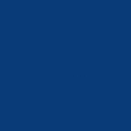
Tlf: 981 648 560
Móvil: 604 082 821
info@ferreterialians.es