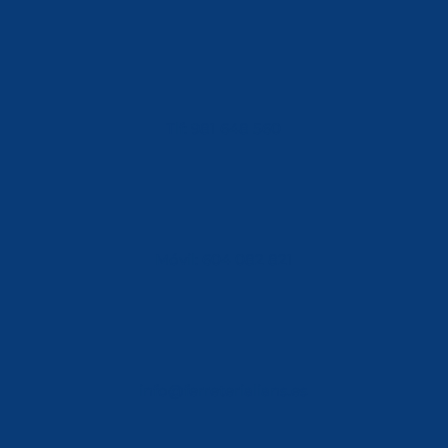
Tlf: 981 648 560
Móvil: 604 082 821
info@ferreterialians.es