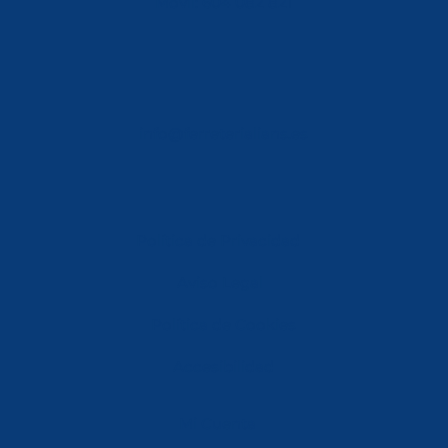
Móvil: 604 082 821
info@ferreterialians.es
Política de Privacidad
Aviso Legal
Política de Cookies
Accesibilidad
Mi Cuenta